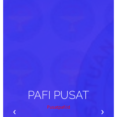
PAFI PUSAT
‹
›
Pusatpafi.id